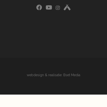
webdesign & realisatie: Bset Media
© Copyright
Brouwerij op 8