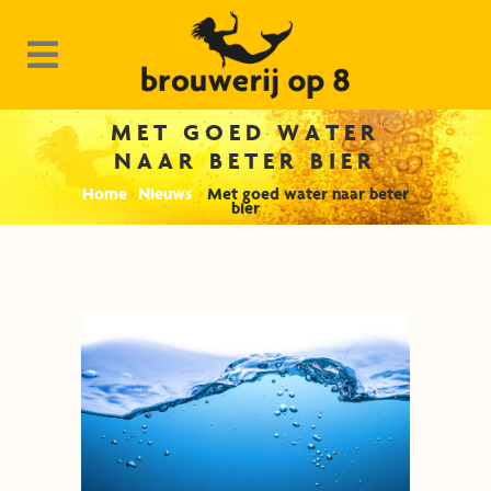
MET GOED WATER
NAAR BETER BIER
Home
>
Nieuws
>
Met goed water naar beter
bier